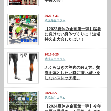
手権大会」
2023-7-31
武流先生コラム
【2023夏休み企画第一弾】猛暑
に負けない身体づくりに！道場
持久走大会したばい！
2016-6-25
武流先生コラム
ふくらはぎの筋肉の鍛え方。贅
肉を落としたい時に痛い思いを
しないスレッチ術。
2024-8-5
武流先生コラム
【2024夏休み企画第一弾】今年