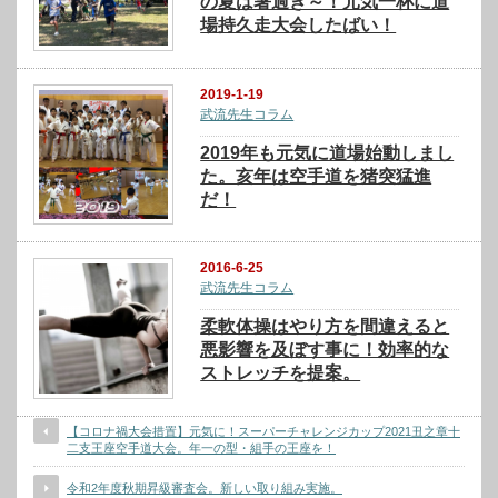
の夏は暑過ぎ～！元気一杯に道
場持久走大会したばい！
2019-1-19
武流先生コラム
2019年も元気に道場始動しまし
た。亥年は空手道を猪突猛進
だ！
2016-6-25
武流先生コラム
柔軟体操はやり方を間違えると
悪影響を及ぼす事に！効率的な
ストレッチを提案。
【コロナ禍大会措置】元気に！スーパーチャレンジカップ2021丑之章十
二支王座空手道大会。年一の型・組手の王座を！
令和2年度秋期昇級審査会。新しい取り組み実施。