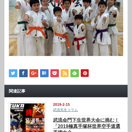
関連記事
2019-2-15
武流先生コラム
武流会門下生世界大会に挑む！
「2019極真手塚杯世界空手道選