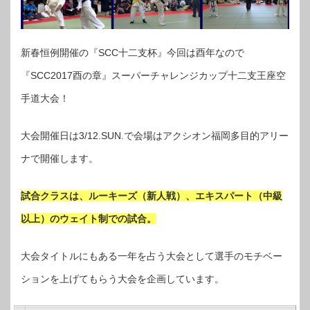
新春恒例開催の『SCC十二支杯』今回は酉年なので
『SCC2017酉の章』スーパーチャレンジカップ十二支王座空
手道大会！
大会開催日は3/12.SUN.で会場はアクシオン福岡多目的アリー
ナで開催します。
試合クラスは、ルーキーズ（新人戦）、エキスパート（中級
以上）のウェイト制での試合。
大会タイトルにもある一年を占う大会として選手のモチベー
ションを上げてもらう大会を企画しています。