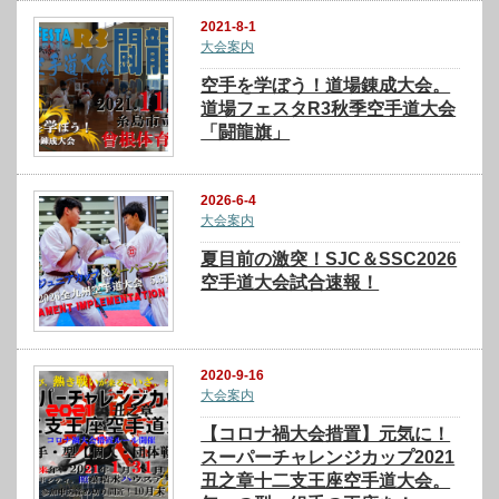
2021-8-1
大会案内
空手を学ぼう！道場錬成大会。
道場フェスタR3秋季空手道大会
「闘龍旗」
2026-6-4
大会案内
夏目前の激突！SJC＆SSC2026
空手道大会試合速報！
2020-9-16
大会案内
【コロナ禍大会措置】元気に！
スーパーチャレンジカップ2021
丑之章十二支王座空手道大会。