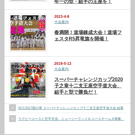
年一の型・組手の王座を！
2023-4-8
大会案内
春満開！道場錬成大会！道場フ
ェスタR5昇竜旗を開催！
2019-5-12
大会案内
スーパーチャレンジカップ2020
子之章十二支王座空手道大会、
組手と型で勝負だ！
SCC2017酉の章 スーパーチャレンジカップ十二支王座空手道大会 結果
ラグビーユースと空手交流。ニュージーランドJr.ユースチーム大興奮。