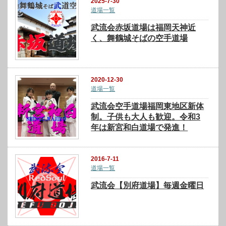
2025-7-30
道場一覧
武流会赤坂道場は福岡天神近
く、舞鶴城そばの空手道場
2020-12-30
道場一覧
武流会空手道場福岡東地区新体
制。子供も大人も歓迎。令和3
年は新宮和白道場で発進！
2016-7-11
道場一覧
武流会【別府道場】毎週金曜日