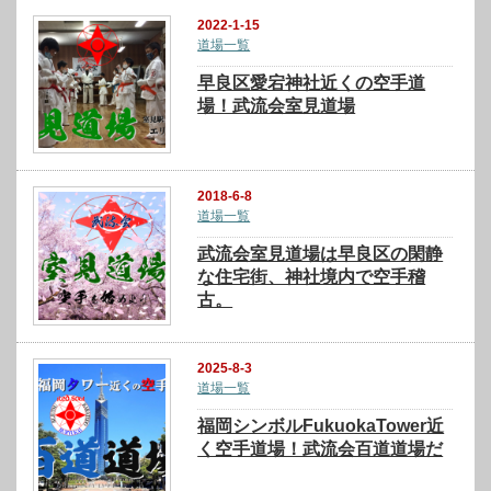
2022-1-15
道場一覧
早良区愛宕神社近くの空手道
場！武流会室見道場
2018-6-8
道場一覧
武流会室見道場は早良区の閑静
な住宅街、神社境内で空手稽
古。
2025-8-3
道場一覧
福岡シンボルFukuokaTower近
く空手道場！武流会百道道場だ