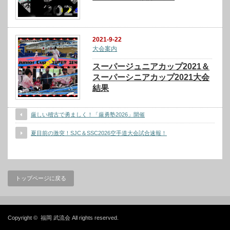
2021-9-22
大会案内
スーパージュニアカップ2021＆
スーパーシニアカップ2021大会
結果
厳しい稽古で勇ましく！「厳勇塾2026」開催
夏目前の激突！SJC＆SSC2026空手道大会試合速報！
トップページに戻る
Copyright ©
福岡 武流会
All rights reserved.