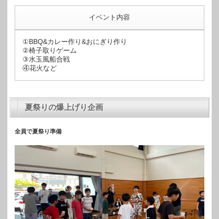
イベント内容
①BBQ&カレー作り&おにぎり作り
②椅子取りゲーム
③水玉風船合戦
④花火など
夏祭りの爆上げり企画
全員で夏祭り準備