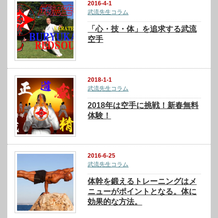
2016-4-1
武流先生コラム
「心・技・体」を追求する武流
空手
2018-1-1
武流先生コラム
2018年は空手に挑戦！新春無料
体験！
2016-6-25
武流先生コラム
体幹を鍛えるトレーニングはメ
ニューがポイントとなる。体に
効果的な方法。