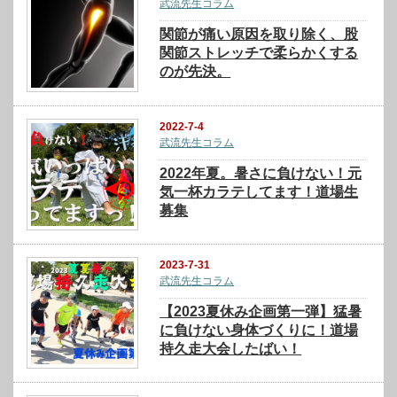
武流先生コラム
関節が痛い原因を取り除く、股
関節ストレッチで柔らかくする
のが先決。
2022-7-4
武流先生コラム
2022年夏。暑さに負けない！元
気一杯カラテしてます！道場生
募集
2023-7-31
武流先生コラム
【2023夏休み企画第一弾】猛暑
に負けない身体づくりに！道場
持久走大会したばい！