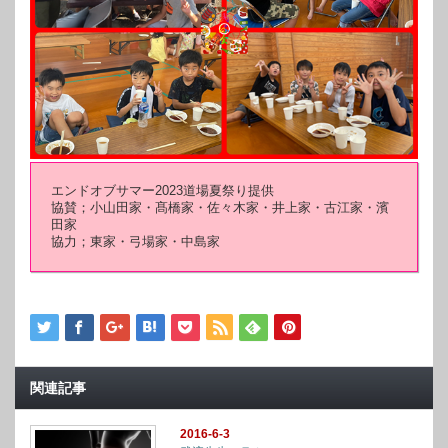
エンドオブサマー2023道場夏祭り提供
協賛；小山田家・髙橋家・佐々木家・井上家・古江家・濱
田家
協力；東家・弓場家・中島家
関連記事
2016-6-3