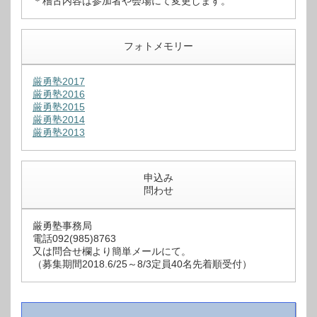
＊稽古内容は参加者や会場にて変更します。
フォトメモリー
厳勇塾2017
厳勇塾2016
厳勇塾2015
厳勇塾2014
厳勇塾2013
申込み
問わせ
厳勇塾事務局
電話092(985)8763
又は問合せ欄より簡単メールにて。
（募集期間2018.6/25～8/3定員40名先着順受付）