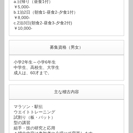
a.日帰り（昼食1付）
￥5,000-
b.1泊2日（朝食1-昼食2-夕食1付）
￥8,000-
c.2泊3日(朝食2-昼食3-夕食2付)
￥10,000-
募集資格（男女）
小学2年生～小学6年生
中学生、高校生、大学生
成人は、60才まで。
主な稽古内容
マラソン・駅伝
ウエイトトレーニング
試割り（板・バット）
型の講習
組手・技の研究と応用