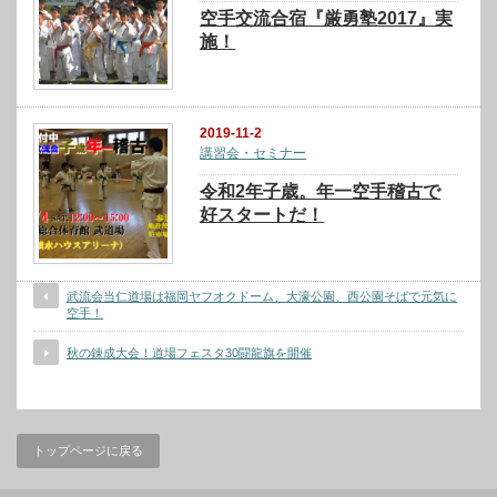
空手交流合宿『厳勇塾2017』実
施！
2019-11-2
講習会・セミナー
令和2年子歳。年一空手稽古で
好スタートだ！
武流会当仁道場は福岡ヤフオクドーム、大濠公園、西公園そばで元気に
空手！
秋の錬成大会！道場フェスタ30闘龍旗を開催
トップページに戻る