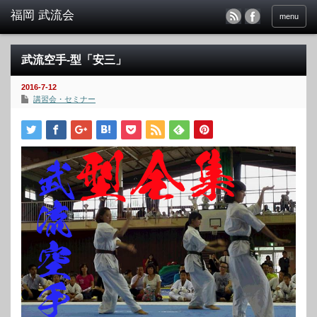
menu
武流空手-型「安三」
2016-7-12
講習会・セミナー