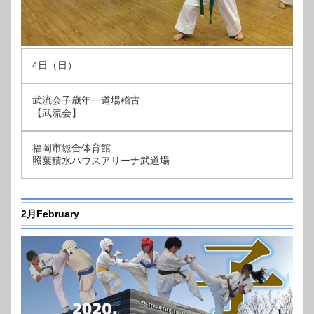
4日（日）
武流会子歳年一道場稽古
【武流会】
福岡市総合体育館
照葉積水ハウスアリーナ武道場
2月February