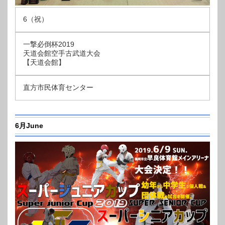
6（祝）
一撃必倒杯2019
天道会館空手古武道大会
【天道会館】
直方市民体育センター
6月June