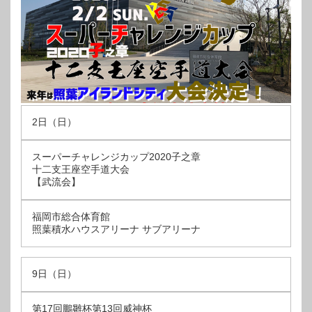
2日（日）
スーパーチャレンジカップ2020子之章
十二支王座空手道大会
【武流会】
福岡市総合体育館
照葉積水ハウスアリーナ サブアリーナ
9日（日）
第17回鵬雛杯第13回威神杯