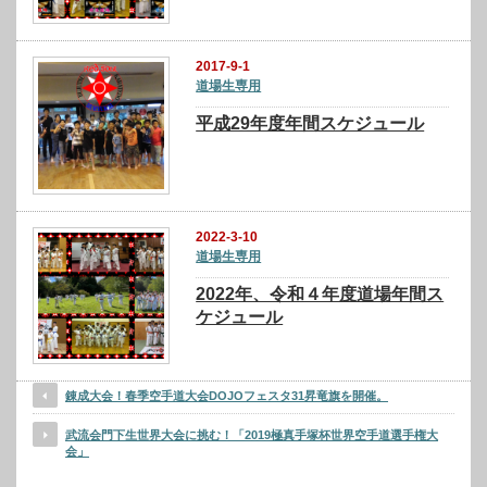
2017-9-1
道場生専用
平成29年度年間スケジュール
2022-3-10
道場生専用
2022年、令和４年度道場年間ス
ケジュール
錬成大会！春季空手道大会DOJOフェスタ31昇竜旗を開催。
武流会門下生世界大会に挑む！「2019極真手塚杯世界空手道選手権大
会」