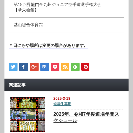
第18回昇龍門全九州ジュニア空手道選手権大会
【拳栄会館】
基山総合体育館
＊日にちや場所は変更の場合があります。
関連記事
2025-3-18
道場生専用
2025年、令和7年度道場年間ス
ケジュール