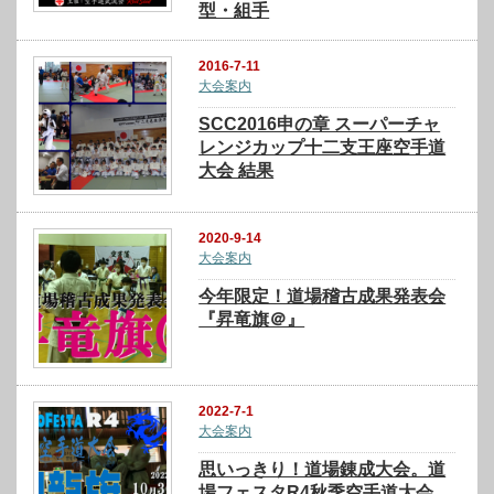
型・組手
2016-7-11
大会案内
SCC2016申の章 スーパーチャ
レンジカップ十二支王座空手道
大会 結果
2020-9-14
大会案内
今年限定！道場稽古成果発表会
『昇竜旗＠』
2022-7-1
大会案内
思いっきり！道場錬成大会。道
場フェスタR4秋季空手道大会