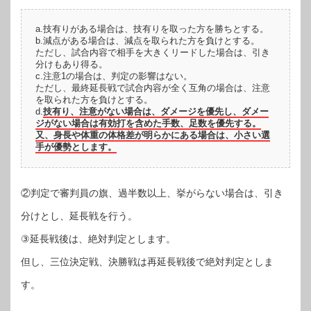
a.技有りがある場合は、技有りを取った方を勝ちとする。
b.減点がある場合は、減点を取られた方を負けとする。
ただし、試合内容で相手を大きくリードした場合は、引き
分けもあり得る。
c.注意1の場合は、判定の影響はない。
ただし、最終延長戦で試合内容が全く互角の場合は、注意
を取られた方を負けとする。
d.
技有り、注意がない場合は、ダメージを優先し、ダメー
ジがない場合は有効打を含めた手数、足数を優先する。
又、身長や体重の体格差が明らかにある場合は、小さい選
手が優勢とします。
②判定で審判員の旗、過半数以上、挙がらない場合は、引き
分けとし、延長戦を行う。
③延長戦後は、絶対判定とします。
但し、三位決定戦、決勝戦は再延長戦後で絶対判定としま
す。