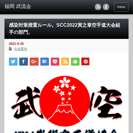
menu
感染対策措置ルール。SCC2022寅之章空手道大会組
手の部門。
2021-9-25
大会案内