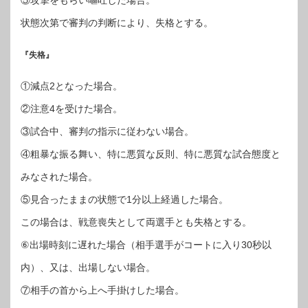
⑤攻撃をもらい嘔吐した場合。
状態次第で審判の判断により、失格とする。
『失格』
①減点2となった場合。
②注意4を受けた場合。
③試合中、審判の指示に従わない場合。
④粗暴な振る舞い、特に悪質な反則、特に悪質な試合態度と
みなされた場合。
⑤見合ったままの状態で1分以上経過した場合。
この場合は、戦意喪失として両選手とも失格とする。
⑥出場時刻に遅れた場合（相手選手がコートに入り30秒以
内）、又は、出場しない場合。
⑦相手の首から上へ手掛けした場合。