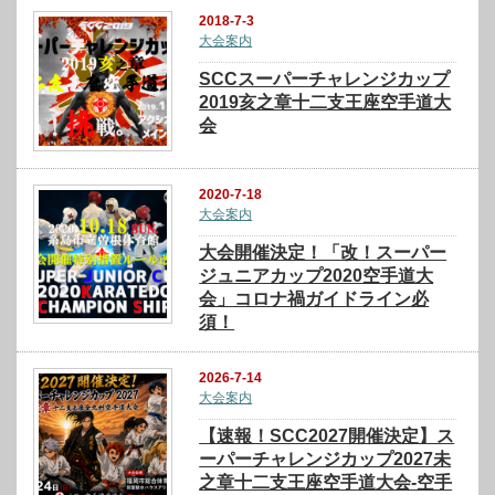
2018-7-3
大会案内
SCCスーパーチャレンジカップ
2019亥之章十二支王座空手道大
会
2020-7-18
大会案内
大会開催決定！「改！スーパー
ジュニアカップ2020空手道大
会」コロナ禍ガイドライン必
須！
2026-7-14
大会案内
【速報！SCC2027開催決定】ス
ーパーチャレンジカップ2027未
之章十二支王座空手道大会-空手