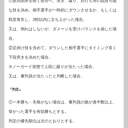
①反則箇所を除く部分へ、突き、蹴り、肘打ち等の競技可能
な技を決め、相手選手が一時的にダウンさせるか、もしくは
戦意喪失し、3秒以内に立ち上がった場合。
又は、倒れはしないが、ダメージを受けバランスを崩した場
合。
②足掛け技を含めて、ダウンした相手選手にタイミング良く
下段突きを決めた場合。
③ノーガード状態で上段に蹴りが当たった場合。
又は、審判員が当たったと判断した場合。
『判定』
①一本勝ち・失格がない場合は、審判員の旗が過半数以上、
挙がった選手を有効勝ちとする。
判定の優先順位は次のとおりとする。