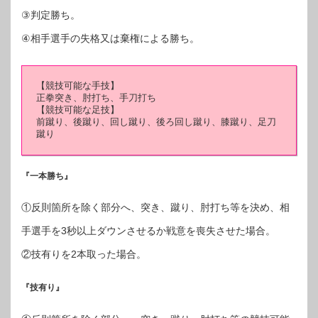
③判定勝ち。
④相手選手の失格又は棄権による勝ち。
【競技可能な手技】
正拳突き、肘打ち、手刀打ち
【競技可能な足技】
前蹴り、後蹴り、回し蹴り、後ろ回し蹴り、膝蹴り、足刀
蹴り
『一本勝ち』
①反則箇所を除く部分へ、突き、蹴り、肘打ち等を決め、相
手選手を3秒以上ダウンさせるか戦意を喪失させた場合。
②技有りを2本取った場合。
『技有り』