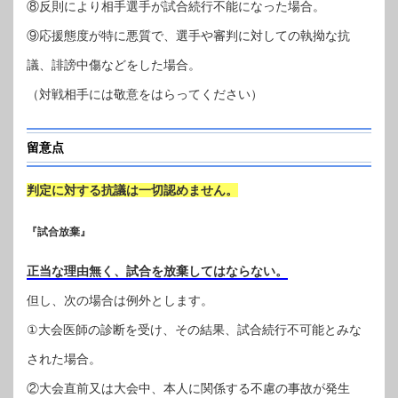
⑧反則により相手選手が試合続行不能になった場合。
⑨応援態度が特に悪質で、選手や審判に対しての執拗な抗
議、誹謗中傷などをした場合。
（対戦相手には敬意をはらってください）
留意点
判定に対する抗議は一切認めません。
『試合放棄』
正当な理由無く、試合を放棄してはならない。
但し、次の場合は例外とします。
①大会医師の診断を受け、その結果、試合続行不可能とみな
された場合。
②大会直前又は大会中、本人に関係する不慮の事故が発生