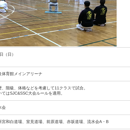
2日（日）
良体育館メインアリーナ
歴、階級、体格などを考慮して11クラスで試合。
てはSJC&SSC大会ルールを適用。
水会
新宮和白道場、室見道場、前原道場、赤坂道場、流水会A・B