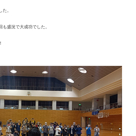
した。
回も盛況で大成功でした。
！