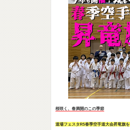
桜咲く、春満開のこの季節
道場フェスタR5春季空手道大会昇竜旗