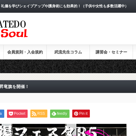
。礼儀を学びシェイプアップや護身術にも効果的！（子供や女性も多数活躍中）
会員規則・入会規約
武流先生コラム
講習会・セミナー
5昇竜旗を開催！
a
Pocket
RSS
feedly
Pin it