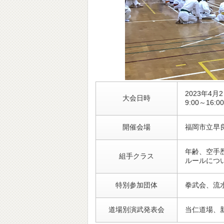
2023年4月
大会日時
9:00～16:00
開催会場
福岡市立早
年齢、空手
組手クラス
ルールについ
特別参加団体
拳武会、流
道場別演武発表会
当仁道場、