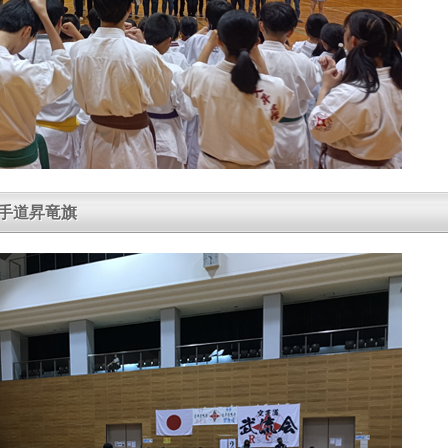
空手道昇竜旗