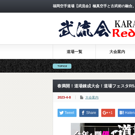
福岡空手道場【武流会】極真空手と古武術の融合
道場一覧
大会案内
春満開！道場錬成大会！道場フェスタR
2023-4-8
大会案内
Tweet
Share
+1
Haten